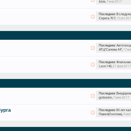
blok
,
7 янв 2017
Последнее:
В следующ
Серега 707
,
15 окт 20
Последнее:
Автотехц
АТЦ"Салова 44"
,
17 м
Последнее:
Флаги,накл
Leon140
,
21 фев 2017
Последнее:
Внедорожн
gabadei
,
7 июн 2017
бурга
Последнее:
80 лет калиниск
Павел(Охотник)
,
4 июл