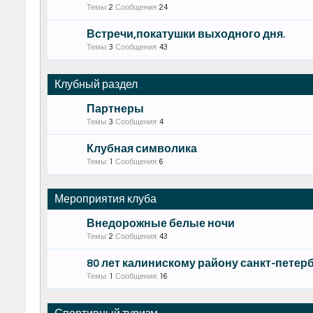
Темы:
2
Сообщения:
24
Встречи,покатушки выходного дня.
Темы:
3
Сообщения:
43
Клубный раздел
Партнеры
Темы:
3
Сообщения:
4
Клубная символика
Темы:
1
Сообщения:
6
Мероприятия клуба
Внедорожные белые ночи
Темы:
2
Сообщения:
43
80 лет калинискому району санкт-петер
Темы:
1
Сообщения:
16