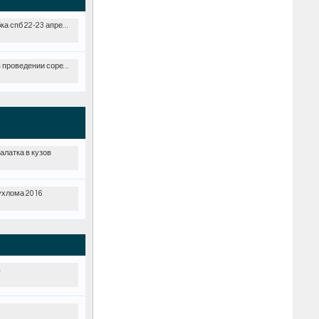
2-23 апреля.2017 (двойной кураж)
оведении соревнований
палатка в кузов
ухлома 2016
ь