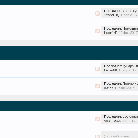
Последнее:
V этап кубка спб 2
Sasha_K
,
26 апр 2017
Последнее:
Помощь в пр
Leon140
,
10 фев 2017
Последнее:
Тундра - 
Denis88
,
11 апр 2017
Последнее:
Полная ч
o048kp
,
18 ноя 2016
Последнее:
Lpd связ
Vaskol83
,
6 янв 2017
(Нет сообщений)