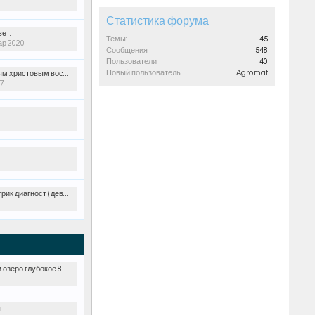
Статистика форума
ет.
Темы:
45
ар 2020
Сообщения:
548
Пользователи:
40
Новый пользователь:
Agromat
ристовым воскресением!
7
 диагност ( девяткино )
еро глубокое 8.9.10 июля
.