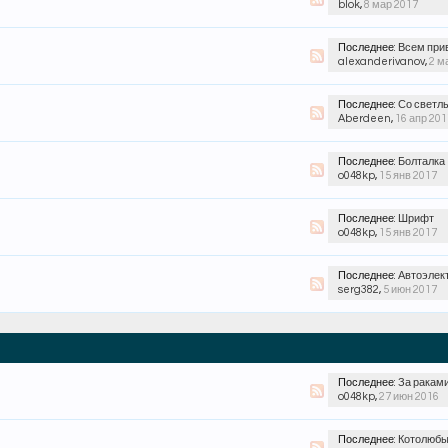
blok
,
8 мар 2017
Последнее:
Всем прив
alexanderivanov
,
2 м
Последнее:
Со светлым х
Aberdeen
,
16 апр 201
Последнее:
Болталка
o048kp
,
15 янв 2017
Последнее:
Шрифт
o048kp
,
15 янв 2017
Последнее:
Автоэлектрик
serg382
,
5 июн 2017
Последнее:
За раками оз
o048kp
,
27 июн 2016
Последнее:
Котолюбы