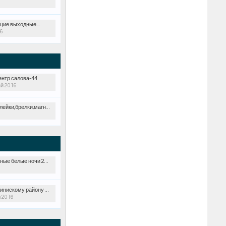
ие выходные ...
16
ентр салова-44
ай 2016
ейки,брелки,магниты.
ые белые ночи 2017
ому району санкт-петербурга
 2016