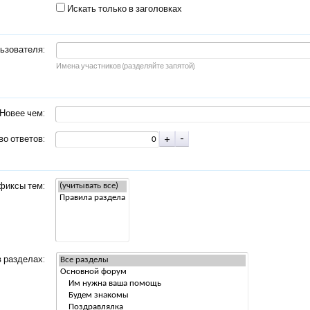
Искать только в заголовках
ьзователя:
Имена участников (разделяйте запятой).
Новее чем:
о ответов:
фиксы тем:
в разделах: